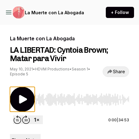
+ Follow
La Muerte con La Abogada
La Muerte con La Abogada
LA LIBERTAD: Cyntoia Brown;
Matar para Vivir
May 10, 2021
•
HDVM Productions
•
Season 1
•
Share
Episode 5
Use Left/Right to seek, Home/End to jump to st
0:00
|
34:53