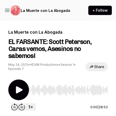
+ Follow
La Muerte con La Abogada
La Muerte con La Abogada
EL FARSANTE: Scott Peterson,
Caras vemos, Asesinos no
sabemos!
May 24, 2021
•
HDVM Productions
•
Season 1
•
Share
Episode 7
Use Left/Right to seek, Home/End to jump to st
0:00
|
28:53