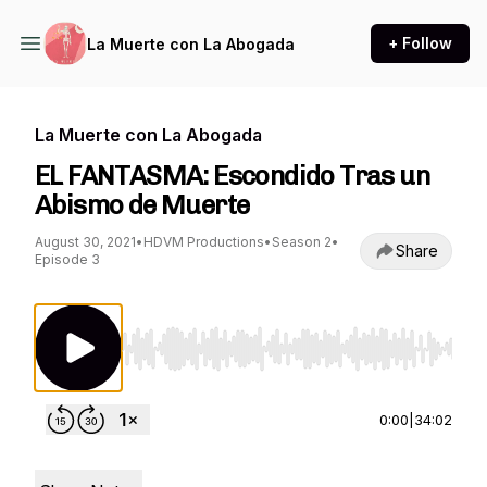
+ Follow
La Muerte con La Abogada
La Muerte con La Abogada
EL FANTASMA: Escondido Tras un
Abismo de Muerte
August 30, 2021
•
HDVM Productions
•
Season 2
•
Share
Episode 3
Use Left/Right to seek, Home/End to jump to st
0:00
|
34:02