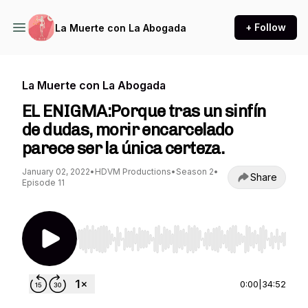
+ Follow
La Muerte con La Abogada
La Muerte con La Abogada
EL ENIGMA:Porque tras un sinfín
de dudas, morir encarcelado
parece ser la única certeza.
January 02, 2022
•
HDVM Productions
•
Season 2
•
Share
Episode 11
Use Left/Right to seek, Home/End to jump to st
0:00
|
34:52